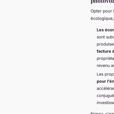
photovol
Opter pour 
écologique,
Les éco
sont subs
produisen
facture 
propriéta
revenu a
Les prop
pour l'é
accéléra
conjuguée
investiss
Nancy, s'en