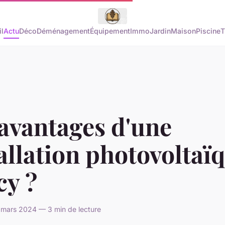
l
Actu
Déco
Déménagement
Équipement
Immo
Jardin
Maison
Piscine
T
avantages d'une
allation photovoltaï
cy ?
 mars 2024 — 3 min de lecture