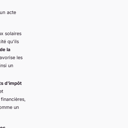
 un acte
ux solaires
ité qu'ils
de la
avorise les
insi un
ts d'impôt
et
 financières,
 comme un
des