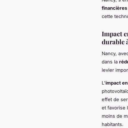
financières
cette techn
Impact e
durable 
Nancy, avec
dans la
réd
levier impor
L'
impact en
photovoltaï
effet de se
et favorise 
moins de ma
habitants.