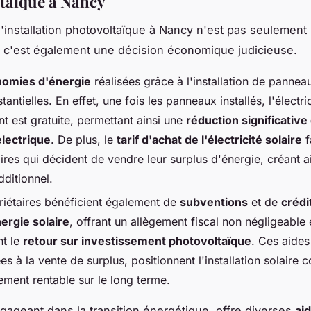
taïque à Nancy
l'installation photovoltaïque à Nancy n'est pas seulement
 c'est également une décision économique judicieuse.
nomies d'énergie
réalisées grâce à l'installation de pannea
tantielles. En effet, une fois les panneaux installés, l'électric
t est gratuite, permettant ainsi une
réduction significative 
électrique
. De plus, le
tarif d'achat de l'électricité solaire
f
ires qui décident de vendre leur surplus d'énergie, créant a
dditionnel.
riétaires bénéficient également de
subventions
et de
crédi
nergie solaire
, offrant un allègement fiscal non négligeable 
nt le
retour sur investissement photovoltaïque
. Ces aides
s à la vente de surplus, positionnent l'installation solaire
ement rentable sur le long terme.
gageant dans la transition énergétique, offre diverses
ai