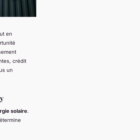
ut en
rtunité
ssement
tes, crédit
ous un
cy
rgie solaire
.
détermine