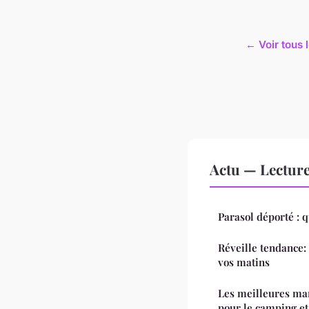
← Voir tous l
Actu — Lectur
Parasol déporté : qu
Réveille tendance:
vos matins
Les meilleures ma
pour le camping et