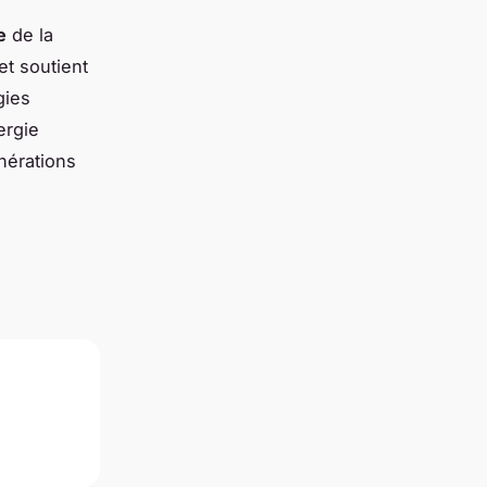
e
de la
et soutient
gies
ergie
nérations