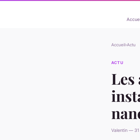
Accuei
Accueil
›
Actu
ACTU
Les 
inst
nan
Valentin — 31