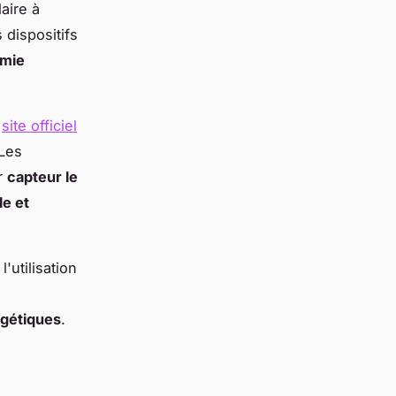
laire à
dispositifs
mie
e
site officiel
 Les
r
capteur le
le et
'utilisation
rgétiques
.