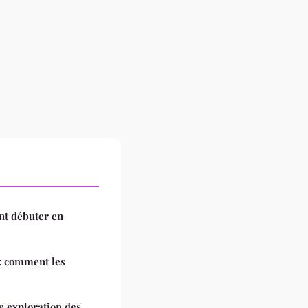
nt débuter en
 : comment les
e exploration des