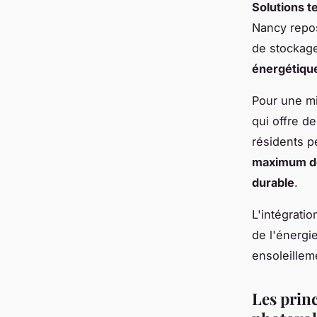
Solutions t
Nancy repos
de stockage
énergétiqu
Pour une mi
qui offre de
résidents p
maximum de
durable
.
L'intégratio
de l'énergi
ensoleillem
Les princ