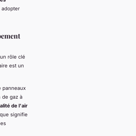
à adopter
ppement
un rôle clé
aire est un
de panneaux
n de gaz à
alité de l'air
que signifie
les