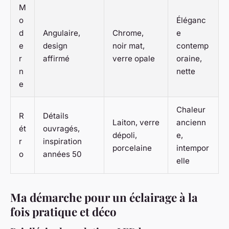
M
o
Éléganc
d
Angulaire,
Chrome,
e
e
design
noir mat,
contemp
r
affirmé
verre opale
oraine,
n
nette
e
Chaleur
R
Détails
Laiton, verre
ancienn
ét
ouvragés,
dépoli,
e,
r
inspiration
porcelaine
intempor
o
années 50
elle
Ma démarche pour un éclairage à la
fois pratique et déco