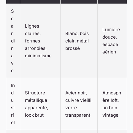
S
c
a
Lignes
Lumière
n
claires,
Blanc, bois
douce,
di
formes
clair, métal
espace
n
arrondies,
brossé
aérien
a
minimalisme
v
e
In
d
Structure
Acier noir,
Atmosph
u
métallique
cuivre vieilli,
ère loft,
st
apparente,
verre
un brin
ri
look brut
transparent
vintage
el