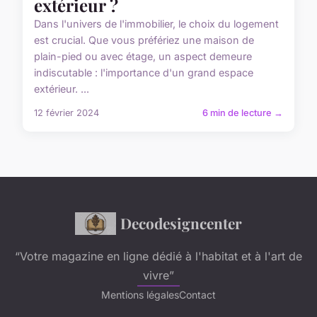
extérieur ?
Dans l'univers de l'immobilier, le choix du logement
est crucial. Que vous préfériez une maison de
plain-pied ou avec étage, un aspect demeure
indiscutable : l'importance d'un grand espace
extérieur. ...
12 février 2024
6 min de lecture →
Decodesigncenter
“Votre magazine en ligne dédié à l'habitat et à l'art de
vivre”
Mentions légales
Contact