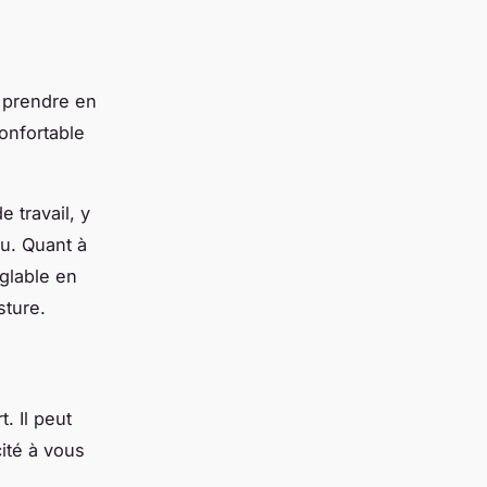
à prendre en
onfortable
e travail, y
u. Quant à
églable en
sture.
. Il peut
ité à vous