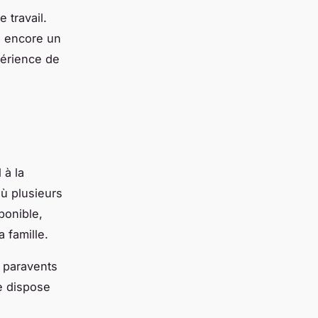
 travail.
u encore un
périence de
 à la
ù plusieurs
ponible,
 famille.
 paravents
e dispose