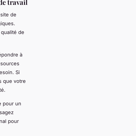
e travail
site de
giques.
 qualité de
répondre à
essources
esoin. Si
s que votre
té.
e pour un
isagez
nal pour