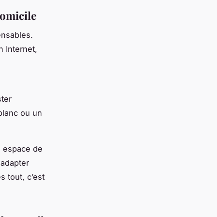
domicile
ensables.
 Internet,
ster
blanc ou un
n espace de
 adapter
 tout, c’est