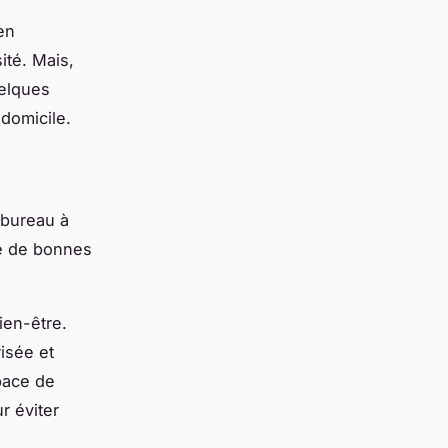
en
ité. Mais,
uelques
 domicile.
 bureau à
re de bonnes
bien-être.
isée et
pace de
r éviter