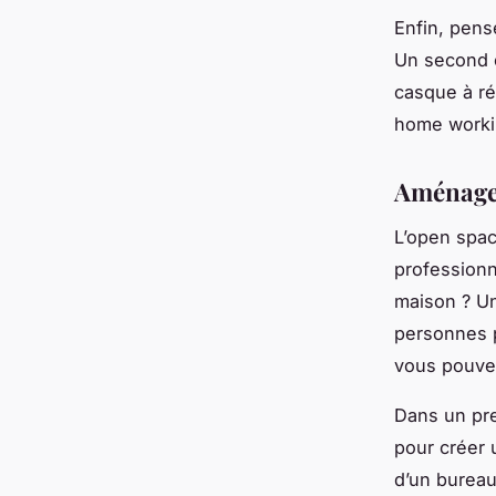
Enfin, pen
Un second é
casque à ré
home worki
Aménagem
L’open spac
professionn
maison ? U
personnes p
vous pouvez
Dans un pre
pour créer 
d’un bureau