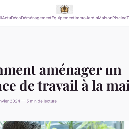
l
Actu
Déco
Déménagement
Équipement
Immo
Jardin
Maison
Piscine
T
ment aménager un
ce de travail à la ma
nvier 2024 — 5 min de lecture