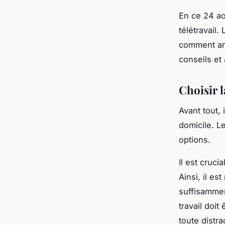
En ce 24 a
télétravail
comment amé
conseils et
Choisir 
Avant tout,
domicile. L
options.
Il est cruci
Ainsi, il e
suffisammen
travail doit
toute distra