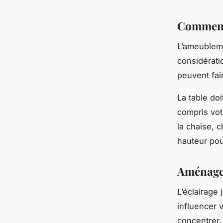
Comment 
L’ameubleme
considérati
peuvent fair
La table doi
compris vot
la chaise, 
hauteur pou
Aménagem
L’éclairage 
influencer 
concentrer.