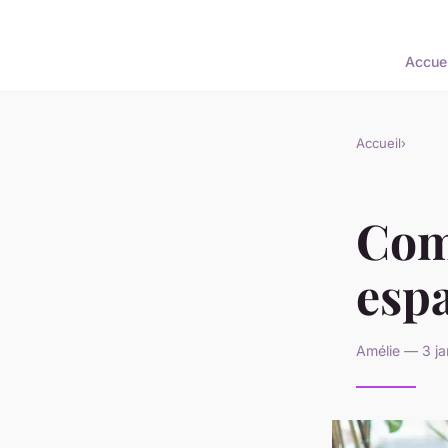
Accuei
Accueil
›
Com
espa
Amélie — 3 ja