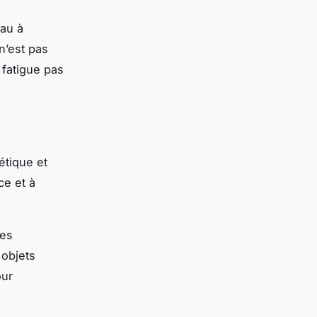
eau à
n’est pas
 fatigue pas
étique et
ce et à
des
 objets
our