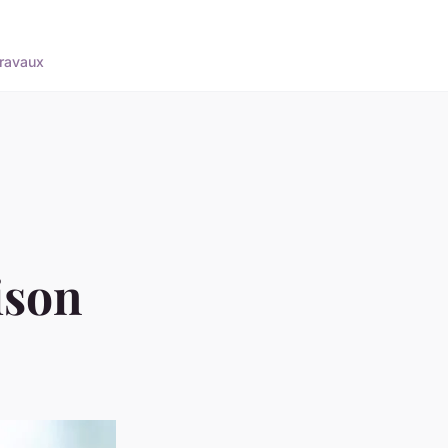
ravaux
ison