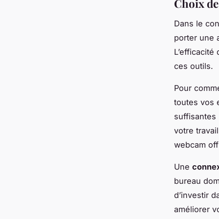
Choix de
Dans le con
porter une 
L’efficacité
ces outils.
Pour comme
toutes vos 
suffisantes 
votre trava
webcam offr
Une
connex
bureau domi
d’investir 
améliorer vo