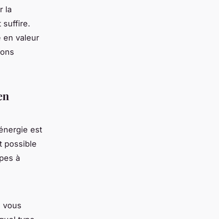
 la
suffire.
 en valeur
ions
en
énergie est
it possible
apes à
ù vous