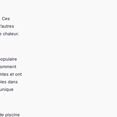
. Ces
’autres
e chaleur.
populaire
nsomment
tes et ont
bles dans
 unique
de piscine