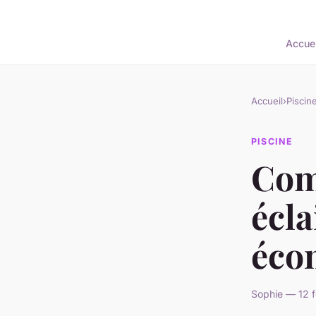
Accuei
Accueil
›
Piscin
PISCINE
Com
écla
éco
Sophie — 12 f