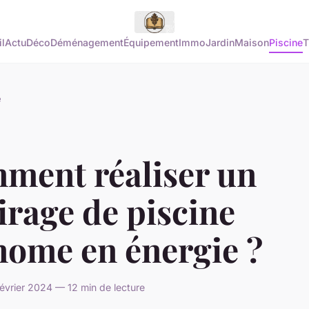
l
Actu
Déco
Déménagement
Équipement
Immo
Jardin
Maison
Piscine
T
e
ment réaliser un
irage de piscine
nome en énergie ?
évrier 2024 — 12 min de lecture