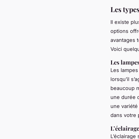
Les type
Il existe p
options off
avantages te
Voici quelq
Les lampe
Les lampes 
lorsqu’il s
beaucoup m
une durée d
une variété
dans votre 
L’éclairage
L’éclairage