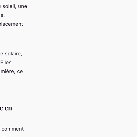
 soleil, une
es.
mplacement
e solaire,
Elles
umière, ce
e en
s, comment