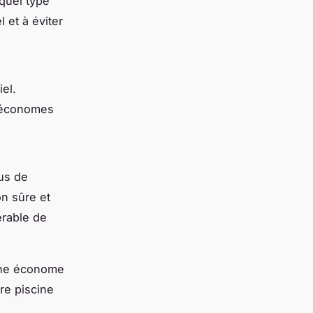
quel type
 et à éviter
el.
s économes
us de
on sûre et
férable de
cine économe
re piscine