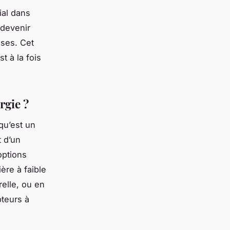
ial dans
 devenir
ises. Cet
t à la fois
rgie ?
qu’est un
t d’un
options
ère à faible
relle, ou en
pteurs à