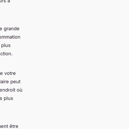
urs à
ne grande
sommation
 plus
ction.
e votre
laire peut
endroit où
s plus
ment être