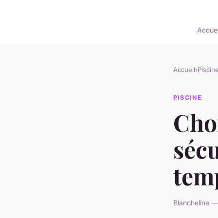
Accuei
Accueil
›
Piscin
PISCINE
Choi
sécu
temp
Blancheline —