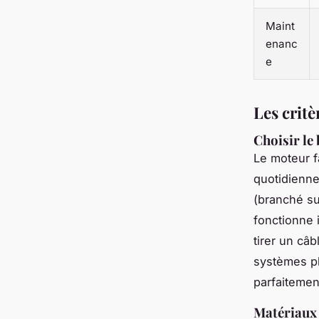
Maint
enanc
e
Les critè
Choisir l
Le moteur fa
quotidienne.
(branché sur
fonctionne
tirer un câ
systèmes ph
parfaitemen
Matériaux e