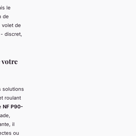
is le
n de
 volet de
- discret,
 votre
 solutions
et roulant
me
NF P90-
yade,
nte, il
sectes ou