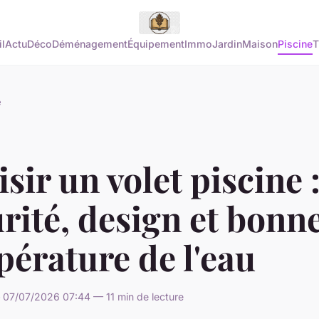
l
Actu
Déco
Déménagement
Équipement
Immo
Jardin
Maison
Piscine
T
e
sir un volet piscine 
rité, design et bonn
érature de l'eau
 07/07/2026 07:44 — 11 min de lecture