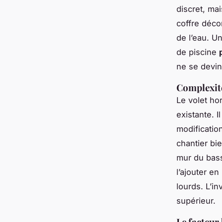
discret, mai
coffre déco
de l’eau. Un
de piscine
ne se devin
Complexité
Le volet ho
existante. 
modificatio
chantier bi
mur du bassi
l’ajouter e
lourds. L’i
supérieur.
Le facteur