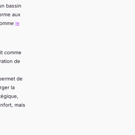
un bassin
forme aux
s comme
le
git comme
ration de
e
 permet de
rger la
tégique,
onfort, mais