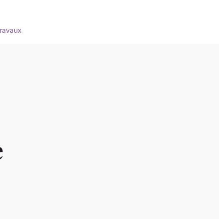
ravaux
:
e