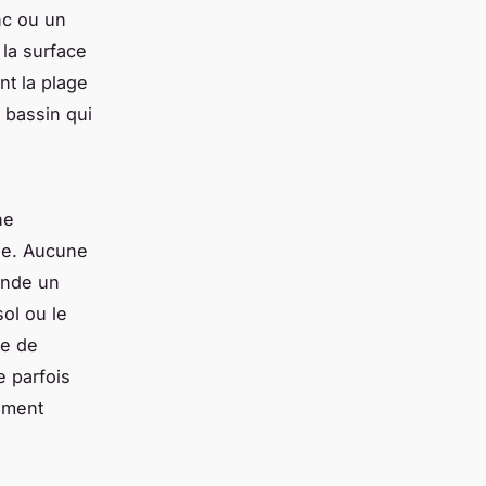
anc ou un
 la surface
nt la plage
 bassin qui
ne
lle. Aucune
ande un
sol ou le
le de
e parfois
ement