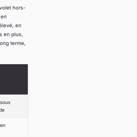
volet hors-
 en
élevé, en
s en plus,
long terme,
 sous
ide
 en