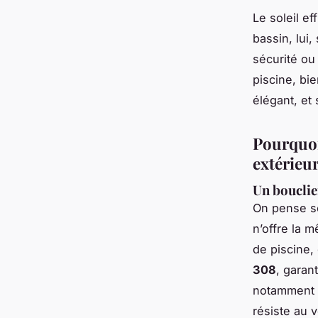
Le soleil ef
bassin, lui
sécurité ou
piscine, bi
élégant, et
Pourquoi 
extérieur
Un bouclier
On pense so
n’offre la 
de piscine,
308
, garan
notamment p
résiste au 