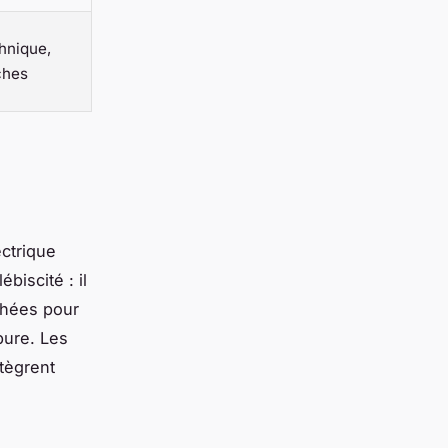
hnique,
ches
ectrique
biscité : il
chées pour
pure. Les
ntègrent