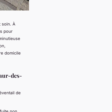
t soin. À
es pour
 minutieuse
on,
re domicile
Maur-des-
éventail de
fuite non