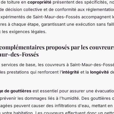
 de toiture en
copropriété
présentent des spécificités, 
de décision collective et de conformité aux réglementatio
expérimentés de Saint-Maur-des-Fossés accompagnent l
ires à chaque étape, garantissant une exécution sans fail
 les exigences légales.
 complémentaires proposés par les couvreur
aur-des-Fossés
 services de base, les couvreurs à Saint-Maur-des-Foss
es prestations qui renforcent l'
intégrité
et la
longévité
de
e de gouttières
est essentiel pour assurer une évacuati
 prévenir les dommages liés à l'humidité. Des gouttières 
ées peuvent causer des infiltrations d'eau, mettant en p
e votre habitation. Les couvreurs effectuent donc un net