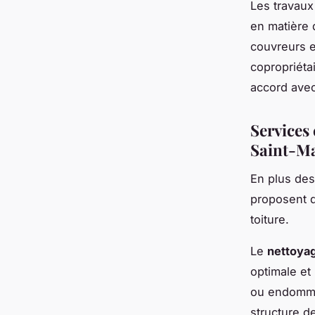
Les travaux
en matière 
couvreurs 
copropriéta
accord avec
Services
Saint-M
En plus des
proposent d
toiture.
Le
nettoyag
optimale et
ou endommag
structure d