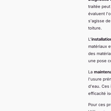
traitée peu
évaluent l'
s'agisse de
toiture.
L'
installati
matériaux e
des matériau
une pose c
La
maintena
l'usure prém
d'eau. Ces 
efficacité i
Pour ces pre