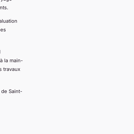
nts.
aluation
les
l
'à la main-
s travaux
 de Saint-