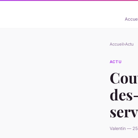
Accuei
Accueil
›
Actu
ACTU
Cou
des-
serv
Valentin — 25