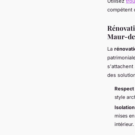
Utilisez
tro
compétent q
Rénovatio
Maur-de
La
rénovati
patrimonial
s'attachent
des solutio
Respect 
style arc
Isolatio
mises en
intérieur.