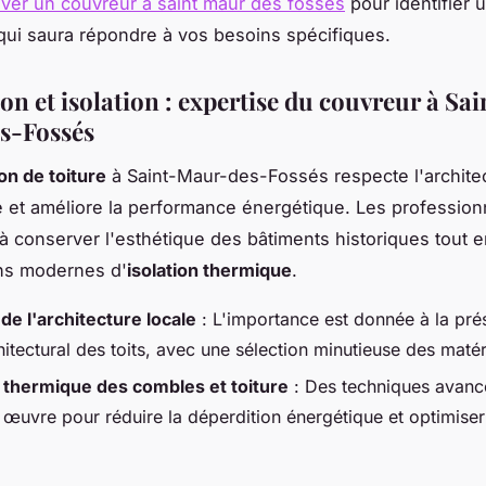
uver un couvreur à saint maur des fosses
pour identifier u
ui saura répondre à vos besoins spécifiques.
n et isolation : expertise du couvreur à Sai
s-Fossés
on de toiture
à Saint-Maur-des-Fossés respecte l'archite
e et améliore la performance énergétique. Les profession
 à conserver l'esthétique des bâtiments historiques tout e
ns modernes d'
isolation thermique
.
de l'architecture locale
: L'importance est donnée à la pré
hitectural des toits, avec une sélection minutieuse des maté
n thermique des combles et toiture
: Des techniques avanc
 œuvre pour réduire la déperdition énergétique et optimiser