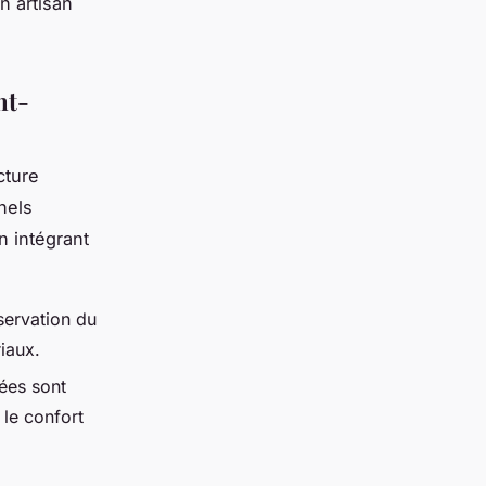
n artisan
nt-
cture
nels
n intégrant
servation du
riaux.
ées sont
 le confort