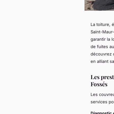
La toiture, 
Saint-Maur-
garantir la 
de fuites a
découvrez c
en alliant s
Les pres
Fossés
Les couvreu
services po
Diagnostic 