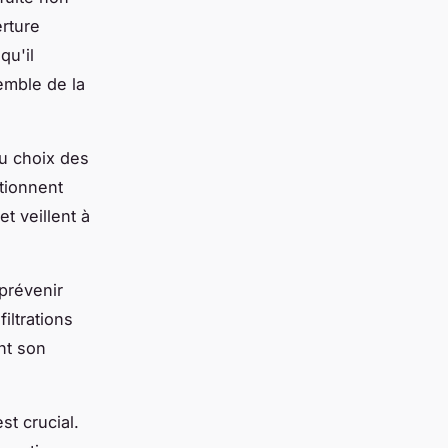
rture
qu'il
emble de la
au choix des
tionnent
et veillent à
prévenir
filtrations
nt son
st crucial.