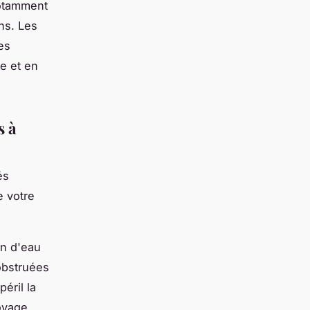
notamment
ns. Les
es
le et en
s à
és
 votre
on d'eau
obstruées
éril la
toyage