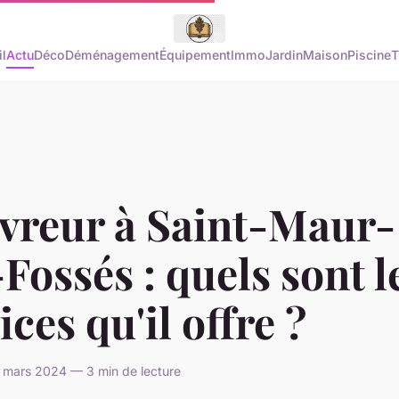
l
Actu
Déco
Déménagement
Équipement
Immo
Jardin
Maison
Piscine
T
vreur à Saint-Maur-
Fossés : quels sont l
ices qu'il offre ?
 mars 2024 — 3 min de lecture