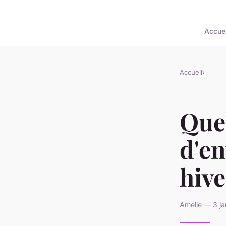
Accuei
Accueil
›
Quel
d'en
hive
Amélie — 3 ja