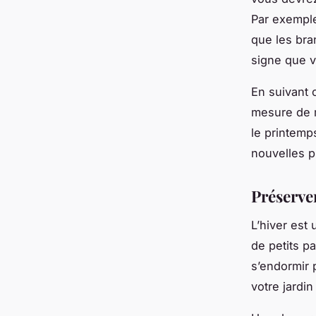
Par exemple
que les bra
signe que v
En suivant 
mesure de m
le printemps
nouvelles p
Préserver
L’hiver est 
de petits p
s’endormir p
votre jardin