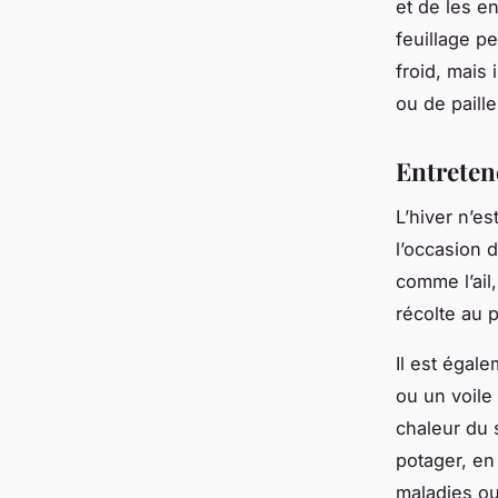
et de les en
feuillage p
froid, mais
ou de paille
Entreten
L’hiver n’e
l’occasion 
comme l’ail
récolte au 
Il est égal
ou un voile
chaleur du s
potager, en 
maladies ou