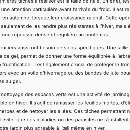
ières tâches à réaliser est la taille de haie. En effet, le
une attention particulière avant l’arrivée du froid. Il es
er en automne, lorsque leur croissance ralentit. Cette opér
seulement de les rendre plus résistantes à l’hiver, mais
r une repousse dense et régulière au printemps.
ruitiers aussi ont besoin de soins spécifiques. Une taille 
e de gel, permet de donner une forme équilibrée à l’arbre
a fructification. Il est également crucial de protéger le tro
tiers avec un voile d’hivernage ou des bandes de jute pour
es au gel.
e nettoyage des espaces verts est une activité de jardina
le en hiver. Il s’agit de ramasser les feuilles mortes, d’él
erbes et de nettoyer les allées. Ces tâches permettent 
’éviter que des maladies ou des parasites ne s’installent
otre jardin plus agréable à l’œil même en hiver.