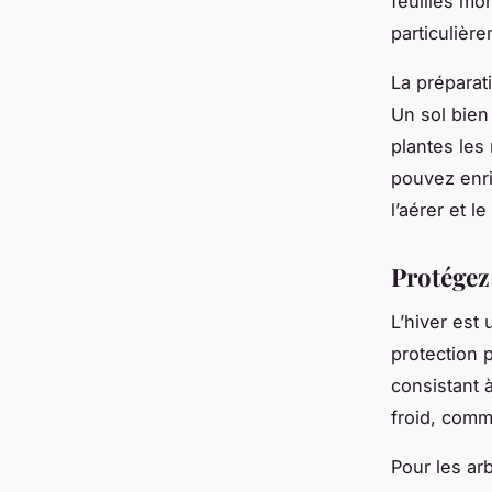
feuilles mo
particulière
La préparat
Un sol bien 
plantes les 
pouvez enri
l’aérer et le
Protégez 
L’hiver est
protection 
consistant 
froid, comm
Pour les arb