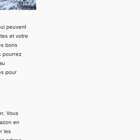
 qui peuvent
tes et votre
les bons
s pourrez
 au
es pour
er. Vous
 gazon en
r les