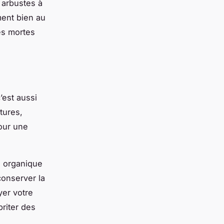
s arbustes à
ment bien au
es mortes
’est aussi
tures,
pour une
s organique
conserver la
yer votre
briter des