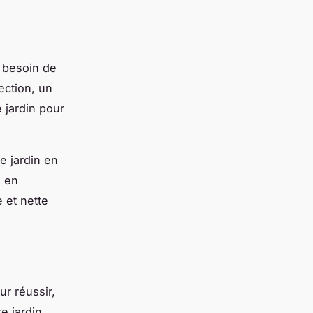
z besoin de
ection, un
 jardin pour
re jardin en
l en
 et nette
ur réussir,
e jardin.