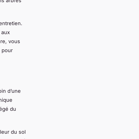
ns arbres
entretien.
a aux
ire, vous
r pour
oin d’une
hnique
tégé du
aleur du sol