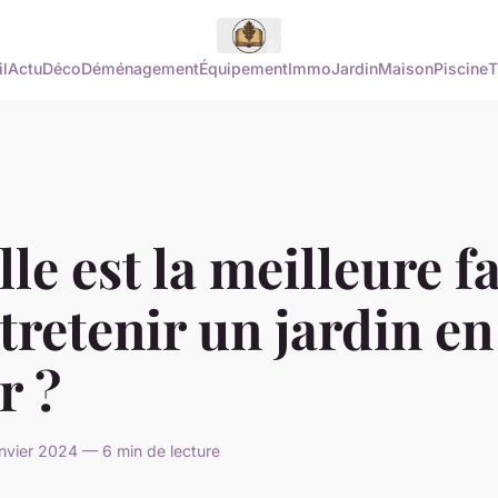
l
Actu
Déco
Déménagement
Équipement
Immo
Jardin
Maison
Piscine
T
le est la meilleure f
tretenir un jardin en
r ?
nvier 2024 — 6 min de lecture