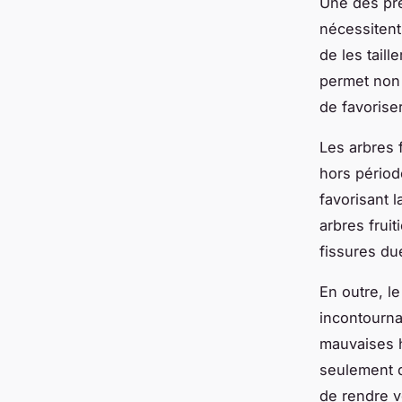
Une des prem
nécessitent 
de les taill
permet non 
de favorise
Les arbres f
hors périod
favorisant l
arbres frui
fissures du
En outre, l
incontournab
mauvaises h
seulement d
de rendre v