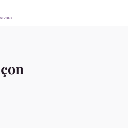
ravaux
açon