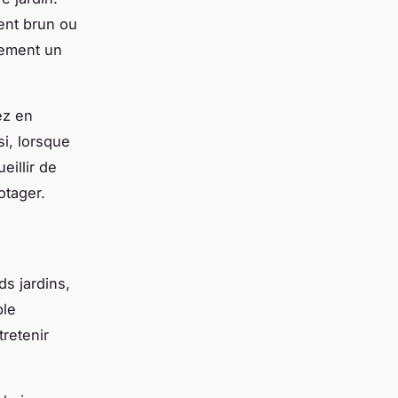
ent brun ou
lement un
ez en
si, lorsque
eillir de
otager.
ds jardins,
ble
tretenir