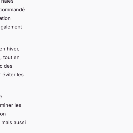
s haies
t recommandé
ation
 également
en hiver,
, tout en
nc des
 éviter les
ge
iminer les
non
, mais aussi