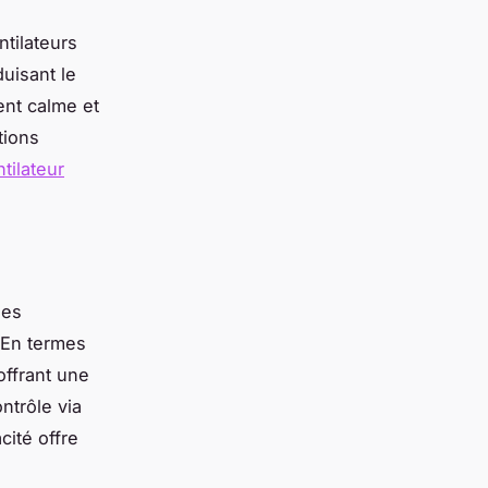
ntilateurs
uisant le
ent calme et
tions
tilateur
des
. En termes
offrant une
ntrôle via
cité offre