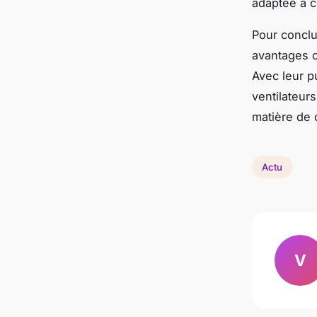
adaptée à c
Pour conclu
avantages o
Avec leur pu
ventilateur
matière de c
Actu
V