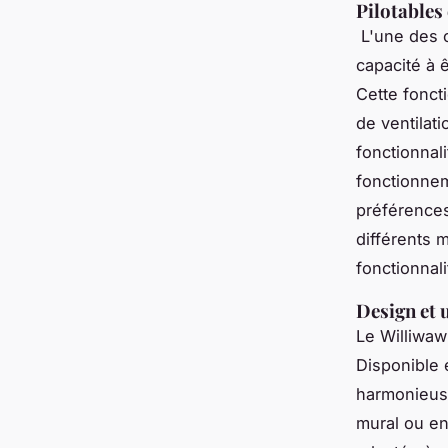
Pilotable
L'une des c
capacité à 
Cette fonct
de ventilat
fonctionnali
fonctionne
préférences.
différents 
fonctionnali
Design et 
Le Williwaw
Disponible e
harmonieuse
mural ou en 