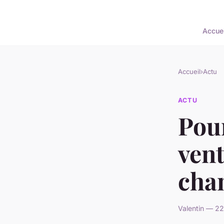
Accuei
Accueil
›
Actu
ACTU
Pou
vent
cha
Valentin — 22