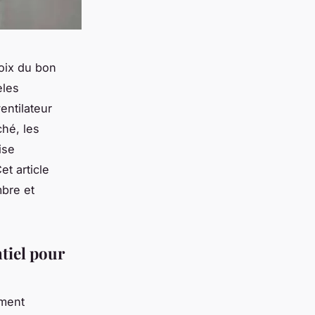
hoix du bon
èles
entilateur
ché, les
ise
et article
mbre et
tiel pour
ement