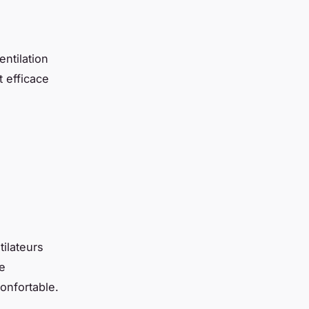
ntilation
 efficace
tilateurs
te
onfortable.