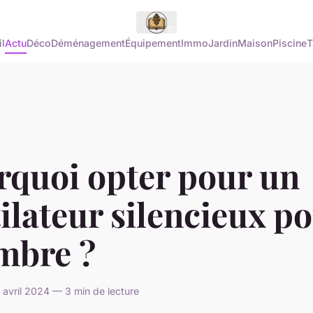
l
Actu
Déco
Déménagement
Équipement
Immo
Jardin
Maison
Piscine
T
rquoi opter pour un
ilateur silencieux p
mbre ?
 avril 2024 — 3 min de lecture