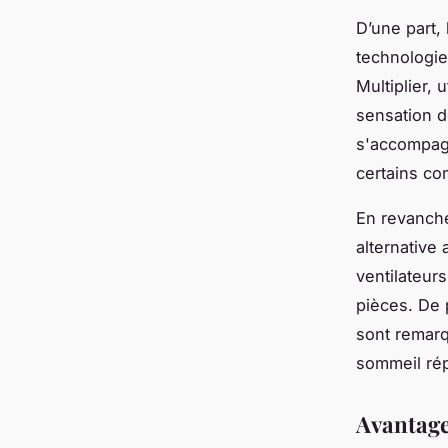
D’une part,
technologie
Multiplier, 
sensation d
s'accompagn
certains c
En revanche
alternative
ventilateur
pièces. De 
sont remarq
sommeil rép
Avantage