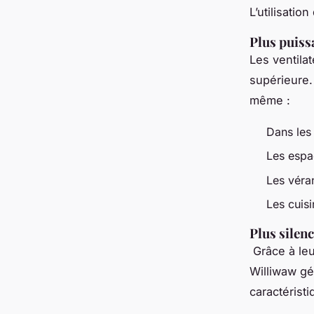
L’utilisatio
Plus puis
Les ventila
supérieure.
même :
Dans le
Les espa
Les vér
Les cuis
Plus silen
Grâce à leu
Williwaw gé
caractérist