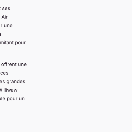
t ses
 Air
er une
n
mitant pour
 offrent une
 ces
les grandes
Williwaw
ble pour un