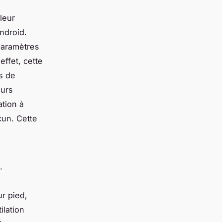
leur
ndroid.
 paramètres
ffet, cette
es de
eurs
ation à
cun. Cette
.
r pied,
ilation