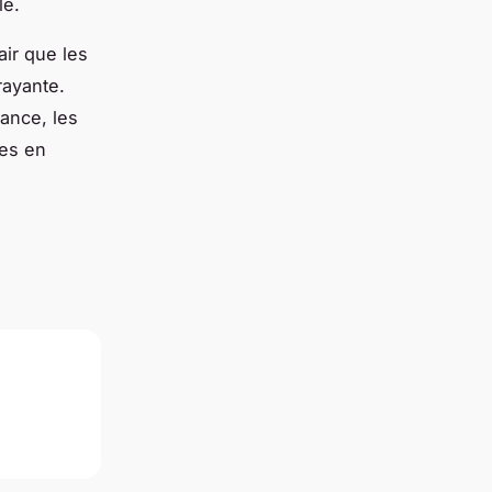
le.
air que les
rayante.
tance, les
nes en